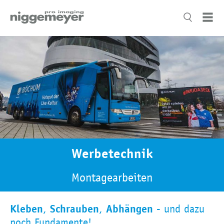
Werbetechnik
Montagearbeiten
Kleben
Schrauben
Abhängen
,
,
- und dazu
noch Fundamente!